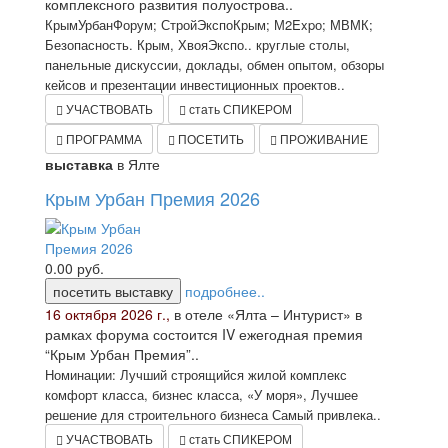
комплексного развития полуострова..
КрымУрбанФорум; СтройЭкспоКрым; М2Expо; МВМК;
Безопасность. Крым, ХвояЭкспо.. круглые столы,
панельные дискуссии, доклады, обмен опытом, обзоры
кейсов и презентации инвестиционных проектов..
УЧАСТВОВАТЬ
стать СПИКЕРОМ
ПРОГРАММА
ПОСЕТИТЬ
ПРОЖИВАНИЕ
выставка
в Ялте
Крым Урбан Премия 2026
0.00
руб.
посетить выставку
подробнее..
16 октября 2026 г.,
в отеле «Ялта – Интурист» в
рамках форума состоится IV ежегодная премия
“Крым Урбан Премия”..
Номинации: Лучший строящийся жилой комплекс
комфорт класса, бизнес класса, «У моря», Лучшее
решение для строительного бизнеса Самый привлека..
УЧАСТВОВАТЬ
стать СПИКЕРОМ