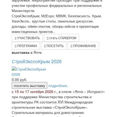
зарубежья. Мероприятие проходит при поддержке и
участии профильных федеральных и региональных
Министерств.
СтройЭкспоКрым; М2Expо; МВМК; Безопасность. Крым,
ХвояЭкспо.. круглые столы, панельные дискуссии,
доклады, обмен опытом, обзоры кейсов и презентации
инвестиционных проектов..
УЧАСТВОВАТЬ
стать СПИКЕРОМ
ПРОГРАММА
ПОСЕТИТЬ
ПРОЖИВАНИЕ
выставка
в Ялте
СтройЭкспоКрым 2026
0.00
руб.
посетить выставку
подробнее..
с 15 по 17 октября 2026 г.,
в отеле «Ялта – Интурист»
при поддержке Министерства строительства и
архитектуры РК состоится XVI Международная
строительная выставка «СтройЭкспоКрым».
Строительные материалы для домостроения.