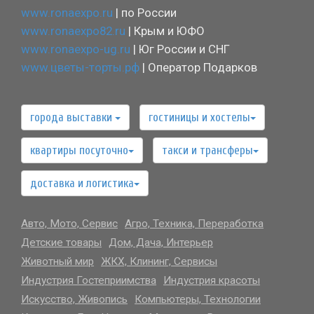
www.ronaexpo.ru
| по России
www.ronaexpo82.ru
| Крым и ЮФО
www.ronaexpo-ug.ru
| Юг России и СНГ
www.цветы-торты.рф
| Оператор Подарков
города выставки
гостиницы и хостелы
квартиры посуточно
такси и трансферы
доставка и логистика
Авто, Мото, Сервис
Агро, Техника, Переработка
Детские товары
Дом, Дача, Интерьер
Животный мир
ЖКХ, Клининг, Сервисы
Индустрия Гостеприимства
Индустрия красоты
Искусство, Живопись
Компьютеры, Технологии